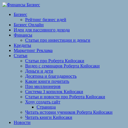
Перейти
к
Бизнес
содержимому
Рейтинг бизнес идей
Бизнес Онлайн
Идеи для пассивного дохода
Финансы
Статьи про инвестиции и деньги
Кредиты
Маркетинг Реклама
Статьи
Статьи про Роберта Кийосаки
Видео с семинаров Роберта Кийосаки
Деньги и дети
Десятина и благодарность
Какие книги почитать
Про миллионеров
Система 3 копилок Кийосаки
Статьи и новости про Роберта Кийосаки
Хочу создать сайт
Страница
Читать истории учеников Роберта Кийосаки
Читать книги Кийосаки
Новости