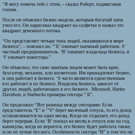
“Я могу помочь тебе с этим, – сказал Роберт, подмигивая
глазом.
После он объяснил бизнес-модели, которым богатый папа
учил его. Он нарисовал квадрант на салфетке и назвал это
квадрант денежного потока.
“Он представляет четыре типа людей, оказавшихся в мире
бизнеса”, – пояснил он. “‘E’ означает наемный работник. S’
частный предприниматель. ‘B’ означает владельца бизнеса, и
‘I’ означает инвестора.”
Он объяснил, что само занятым лицом может быть врач,
бухгалтер, механик, или косметолог. Им принадлежит бизнес,
и они работает в бизнесе. ‘S часто являются единственным
кто работает в их бизнесе. Владелец бизнеса, зависит от
других людей, работающих в его бизнесе . Microsoft, Harley
Davidson, и Starbucks примеры сектора ” Б”.
Он продолжал: “Вот разница между секторами: Если
представитель “Е” и ‘”S” берет месячный отпуск, то его доход
останавливается на один месяц. Когда он отдыхает, его доход
берет перерыв. Если ‘B’ поехал на месяц в отпуск или на год,
каникулы, когда он вернется, его бизнес будет работать также,
если не лучше без него. Особенности сектора “И” в том что он