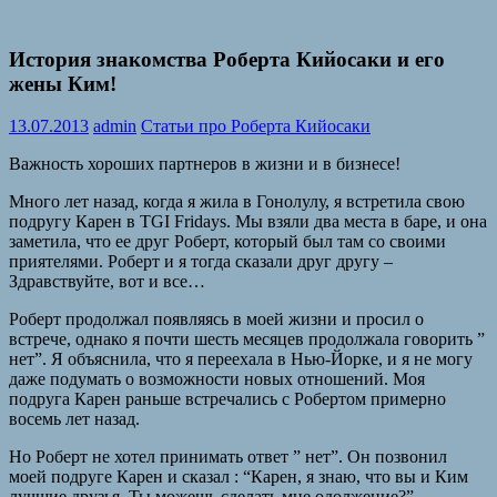
История знакомства Роберта Кийосаки и его
жены Ким!
13.07.2013
admin
Статьи про Роберта Кийосаки
Важность хороших партнеров в жизни и в бизнесе!
Много лет назад, когда я жила в Гонолулу, я встретила свою
подругу Карен в TGI Fridays. Мы взяли два места в баре, и она
заметила, что ее друг Роберт, который был там со своими
приятелями. Роберт и я тогда сказали друг другу –
Здравствуйте, вот и все…
Роберт продолжал появляясь в моей жизни и просил о
встрече, однако я почти шесть месяцев продолжала говорить ”
нет”. Я объяснила, что я переехала в Нью-Йорке, и я не могу
даже подумать о возможности новых отношений. Моя
подруга Карен раньше встречались с Робертом примерно
восемь лет назад.
Но Роберт не хотел принимать ответ ” нет”. Он позвонил
моей подруге Карен и сказал : “Карен, я знаю, что вы и Ким
лучшие друзья. Ты можешь сделать мне одолжение?”