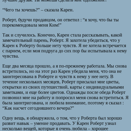
“Чего ты хочешь?” – сказала Карен.
Роберт, будучи продавцом, он ответил : “я хочу, что бы ты
порекомендовала меня Ким!”
Так и случилось. Конечно, Карен стала рассказывать, какой
замечательный парень, Роберт. Я захотела убедиться, что у
Карен к Роберту больше нету чувств. Я не хотела встречается
с парнем, если моя подруга до сих пор бы испытывала к нему
чувства.
Еще два месяца прошло, а я по-прежнему работала. Мы снова
встретились, но на этот раз Карен убедила меня, что она не
заинтересована в Роберте и чувств к нему у нее нету. В
течение нескольких месяцев, Роберт присылал мне цветы,
открытки из своих путешествий, карты с индивидуальными
заметками, и еще более цветов. Однажды после обеда Роберт
позвонил мне на работу и попросил меня снова встретиться. Я
была заинтригована, и любила внимание, поэтому я сказал :
“Как насчет сегодняшнего вечера?”
Одну вещь, я обнаружила, о том, что у Роберта был хорошо
развит навык – умение продавать. У Карен Роберт узнал
несколько вещей, которые я очень любила – хорошее