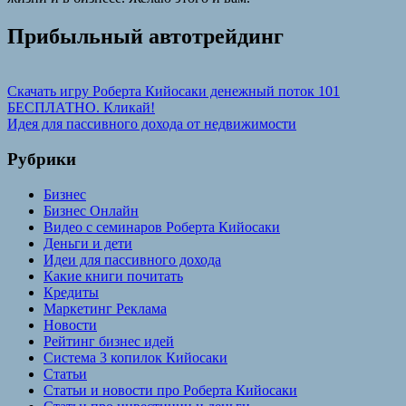
Прибыльный автотрейдинг
Навигация
Предыдущая
Скачать игру Роберта Кийосаки денежный поток 101
запись:
БЕСПЛАТНО. Кликай!
по
Следующая
Идея для пассивного дохода от недвижимости
записям
запись:
Рубрики
Бизнес
Бизнес Онлайн
Видео с семинаров Роберта Кийосаки
Деньги и дети
Идеи для пассивного дохода
Какие книги почитать
Кредиты
Маркетинг Реклама
Новости
Рейтинг бизнес идей
Система 3 копилок Кийосаки
Статьи
Статьи и новости про Роберта Кийосаки