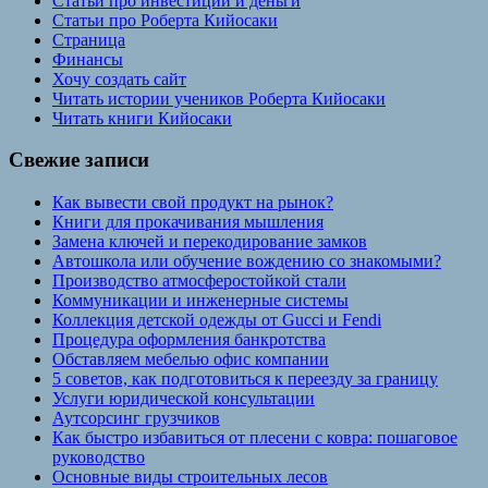
Статьи про инвестиции и деньги
Статьи про Роберта Кийосаки
Страница
Финансы
Хочу создать сайт
Читать истории учеников Роберта Кийосаки
Читать книги Кийосаки
Свежие записи
Как вывести свой продукт на рынок?
Книги для прокачивания мышления
Замена ключей и перекодирование замков
Автошкола или обучение вождению со знакомыми?
Производство атмосферостойкой стали
Коммуникации и инженерные системы
Коллекция детской одежды от Gucci и Fendi
Процедура оформления банкротства
Обставляем мебелью офис компании
5 советов, как подготовиться к переезду за границу
Услуги юридической консультации
Аутсорсинг грузчиков
Как быстро избавиться от плесени с ковра: пошаговое
руководство
Основные виды строительных лесов