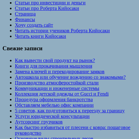
Статьи про инвестиции и деньги
Статьи про Роберта Кийосаки
Страница
Финансы
Хочу создать сайт
Читать истории учеников Роберта Кийосаки
Читать книги Кийосаки
Свежие записи
Как вывести свой продукт на рынок?
Книги для прокачивания мышления
Замена ключей и перекодирование замков
Автошкола или обучение вождению со знакомыми?
Производство атмосферостойкой стали
Коммуникации и инженерные системы
Коллекция детской одежды от Gucci и Fendi
Процедура оформления банкротства
Обставляем мебелью офис компании
5 советов, как подготовиться к переезду за границу
Услуги юридической консультации
Аутсорсинг грузчиков
Как быстро избавиться от плесени с ковра: пошаговое
руководство
Основные виды строительных лесов