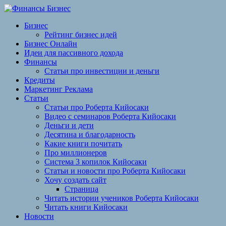
Перейти
к
Бизнес
содержимому
Рейтинг бизнес идей
Бизнес Онлайн
Идеи для пассивного дохода
Финансы
Статьи про инвестиции и деньги
Кредиты
Маркетинг Реклама
Статьи
Статьи про Роберта Кийосаки
Видео с семинаров Роберта Кийосаки
Деньги и дети
Десятина и благодарность
Какие книги почитать
Про миллионеров
Система 3 копилок Кийосаки
Статьи и новости про Роберта Кийосаки
Хочу создать сайт
Страница
Читать истории учеников Роберта Кийосаки
Читать книги Кийосаки
Новости