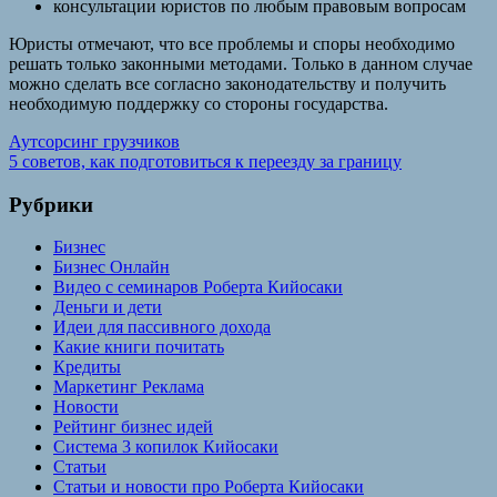
консультации юристов по любым правовым вопросам
Юристы отмечают, что все проблемы и споры необходимо
решать только законными методами. Только в данном случае
можно сделать все согласно законодательству и получить
необходимую поддержку со стороны государства.
Навигация
Предыдущая
Аутсорсинг грузчиков
запись:
Следующая
5 советов, как подготовиться к переезду за границу
по
запись:
записям
Рубрики
Бизнес
Бизнес Онлайн
Видео с семинаров Роберта Кийосаки
Деньги и дети
Идеи для пассивного дохода
Какие книги почитать
Кредиты
Маркетинг Реклама
Новости
Рейтинг бизнес идей
Система 3 копилок Кийосаки
Статьи
Статьи и новости про Роберта Кийосаки