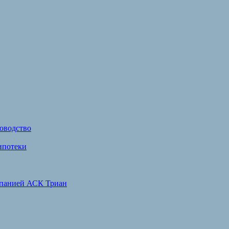
ководство
ипотеки
омпанией АСК Триан