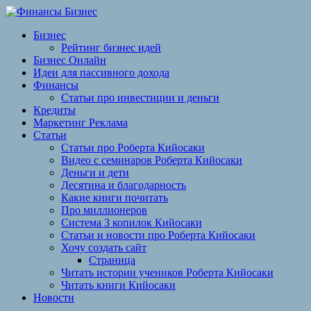
Перейти
к
Бизнес
содержимому
Рейтинг бизнес идей
Бизнес Онлайн
Идеи для пассивного дохода
Финансы
Статьи про инвестиции и деньги
Кредиты
Маркетинг Реклама
Статьи
Статьи про Роберта Кийосаки
Видео с семинаров Роберта Кийосаки
Деньги и дети
Десятина и благодарность
Какие книги почитать
Про миллионеров
Система 3 копилок Кийосаки
Статьи и новости про Роберта Кийосаки
Хочу создать сайт
Страница
Читать истории учеников Роберта Кийосаки
Читать книги Кийосаки
Новости