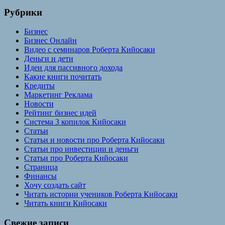
запись:
записям
Рубрики
Бизнес
Бизнес Онлайн
Видео с семинаров Роберта Кийосаки
Деньги и дети
Идеи для пассивного дохода
Какие книги почитать
Кредиты
Маркетинг Реклама
Новости
Рейтинг бизнес идей
Система 3 копилок Кийосаки
Статьи
Статьи и новости про Роберта Кийосаки
Статьи про инвестиции и деньги
Статьи про Роберта Кийосаки
Страница
Финансы
Хочу создать сайт
Читать истории учеников Роберта Кийосаки
Читать книги Кийосаки
Свежие записи