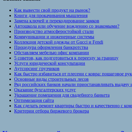
Как вывести свой продукт на рынок?
Книги для прокачивания мышления
Замена ключей и перекодирование замков
Автошкола или обучение вождению со знакомыми?
Производство атмосферостойкой стали
Коммуникации и инженерные системы
Коллекция детской одежды от Gucci и Fendi
Процедура оформления банкротства
Обставляем мебелью офис компании
5 советов, как подготовиться к переезду за границу
Услуги юридической консультации
Аутсорсинг грузчиков
Как быстро избавиться от плесени с ковра: пошаговое ру
Основные виды строительных лесов
Ряд российских банков начали приостанавливать выдачу 
Оказание бухгалтерских услуг
Украшение помещения для свадебного банкета
Оптимизация сайта
Как сделать ремонт квартиры быстро и качественно с к
Критерии отбора биржевого брокера